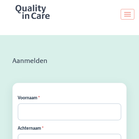
Togg
navig
Aanmelden
Voornaam
*
Achternaam
*